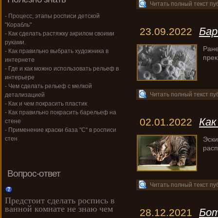
Читать полный текст пу
- Процесс, этапы росписи детской
"Корабль"
Бар
23.09.2022
- Как сделать растяжку акрилом своими
руками.
Ране
- Как правильно выбрать художника в
прек
интернете
- Где и как можно использовать рельеф в
интерьере
- Чем сделать рельеф с мелкой
Читать полный текст пу
детализацией
- Как и чем покрасить пластик
- Как правильно покрасить барельеф на
Как
02.01.2022
стене
- Применение краски база "С" в росписи
Эски
стен
расп
Вопрос-ответ
Читать полный текст пу
Предстоит сделать роспись в
ванной комнате не знаю чем
Бот
28.12.2021