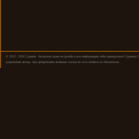
© 2010 - 2026 Cудаков. Авторские права на дизайн и всю информацию сайта принадлежат Судакову 
разрешения автора. при цитировании активная ссылка на www.sudakow.ru обязательна.