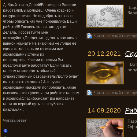
Добрый вечер,Серей!Восхищена Вашими
Еще 
работами!Вы молодец!!!Очень красиво и
баре
натуралистично.Не подобрать всех слов
чтобы описать как мне понравились Ваши
работы!!!! Роспись стен я никогда не
делала. Посоветуйте мне
Читать полный текст пу
пожалуйста,Предстоит сделать роспись в
ванной комнате Не знаю чем же лучше ее
сделать..масляными красками или
Ску
20.12.2021
акриловыми?.Стены из
гипсокартона.Какими красками Вы
Вот 
предпочитаете работать? Если писать
полу
маслом можно взять обычный
художественный разбавитель?Долго будет
выветриваться запах?Или лучше
акриловыми красками попробовать..какие
Читать полный текст пу
ньюансы стоит учесть при работе с маслом
и акрилом.Спасибо,может Вы направите
меня на верный путь.. я в глубоких
Раб
14.09.2020
раздумьях...
Читать ответ
Разр
Офор