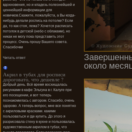
вдохновения, но и кладезь полезнейшей и
ценнейшей информации для
новичков.Скажите, пожалуйста, а Вы когда-
нибудь делали роспись на потолке? Если
да, то как стоя, лежа? Хочется расписать
потолок в детской (небо с облаками), но
никак не могу пока представить этот
процесс. Очень прошу Вашего совета.
Спасибочки
Завершенны
Читать ответ
около меся
Акрил в тубах для росписи
дороговато, что дешевле ?
Добрый день. Всё время восхищалась
рисунками в кафе Эльгуна в г. Калуге при
его посещении, и вот теперь
познакомилась с автором. Спасибо, очень
здорово. А теперь вопрос, мне все понятно
с акриловыми красками. какими
пользоваться и где купить. До этого я
разрисовала стену в кухне и пользовалась
художественным акрилом в тубах, что