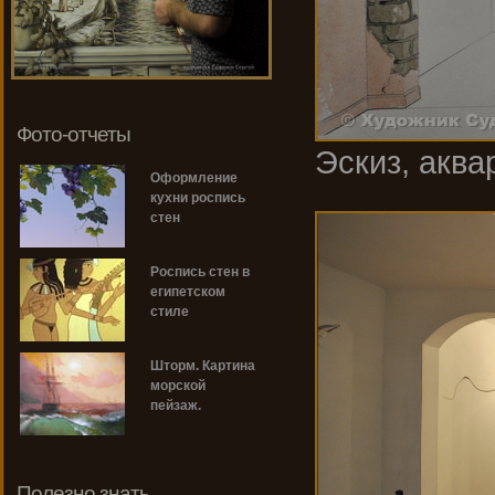
Фото-отчеты
Эскиз, аква
Оформление
кухни роспись
стен
Роспись стен в
египетском
стиле
Шторм. Картина
морской
пейзаж.
Полезно знать