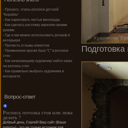
- Процесс, этапы росписи детской
"Корабль"
- Как нарисовать листья винограда
- Как сделать растяжку акрилом своими
руками.
- Где и как можно использовать рельеф в
интерьере
- Прочесть отзывы клиентов
Подготовка 
- Применение краски база "С" в росписи
стен
- Как начинающему художнику найти заказ
на роспись стен
- Как правильно выбрать художника в
интернете
Вопрос-ответ
Роспись потолка стоя или лежа
делать ?
Добрый день, Сергей! Ваш сайт (Ваши
работы) - это не только источник для