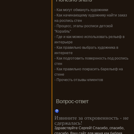
- Как могут обмануть художники
- Как начинающему художнику найти заказ
на роспись стен
- Процесс, этапы росписи детской
"Корабль"
- Где и как можно использовать рельеф в
интерьере
- Как правильно выбрать художника в
интернете
- Как подготовить поверхность под роспись
стен
- Как правильно покрасить барельеф на
стене
- Прочесть отзывы клиентов
Вопрос-ответ
Извините за откровенность - не
сдержалась!
Здравствуйте Сергей! Спасибо, спасибо,
спасибо, Ваш сайт для меня как библия,