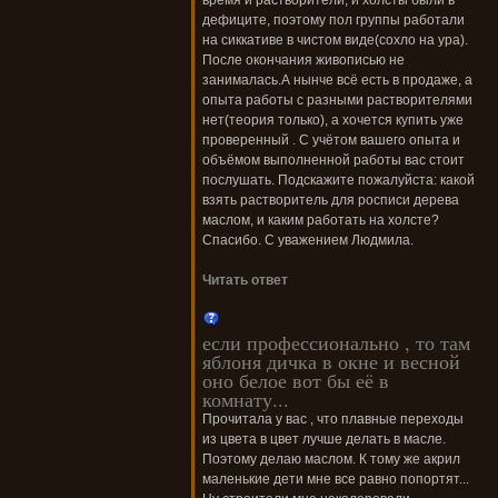
время и растворители, и холсты были в
дефиците, поэтому пол группы работали
на сиккативе в чистом виде(сохло на ура).
После окончания живописью не
занималась.А нынче всё есть в продаже, а
опыта работы с разными растворителями
нет(теория только), а хочется купить уже
проверенный . С учётом вашего опыта и
объёмом выполненной работы вас стоит
послушать. Подскажите пожалуйста: какой
взять растворитель для росписи дерева
маслом, и каким работать на холсте?
Спасибо. С уважением Людмила.
Читать ответ
если профессионально , то там
яблоня дичка в окне и весной
оно белое вот бы её в
комнату...
Прочитала у вас , что плавные переходы
из цвета в цвет лучше делать в масле.
Поэтому делаю маслом. К тому же акрил
маленькие дети мне все равно попортят...