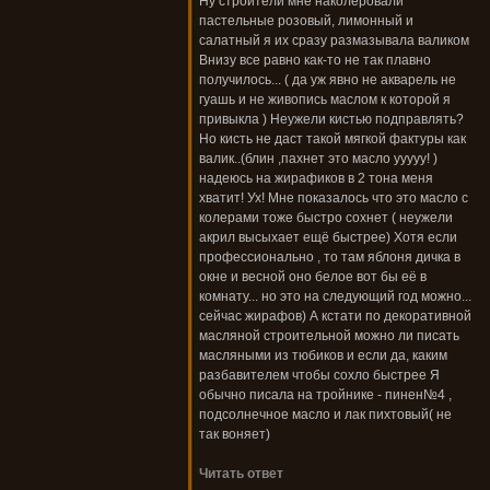
Ну строители мне наколеровали
пастельные розовый, лимонный и
салатный я их сразу размазывала валиком
Внизу все равно как-то не так плавно
получилось... ( да уж явно не акварель не
гуашь и не живопись маслом к которой я
привыкла ) Неужели кистью подправлять?
Но кисть не даст такой мягкой фактуры как
валик..(блин ,пахнет это масло ууууу! )
надеюсь на жирафиков в 2 тона меня
хватит! Ух! Мне показалось что это масло с
колерами тоже быстро сохнет ( неужели
акрил высыхает ещё быстрее) Хотя если
профессионально , то там яблоня дичка в
окне и весной оно белое вот бы её в
комнату... но это на следующий год можно...
сейчас жирафов) А кстати по декоративной
масляной строительной можно ли писать
масляными из тюбиков и если да, каким
разбавителем чтобы сохло быстрее Я
обычно писала на тройнике - пинен№4 ,
подсолнечное масло и лак пихтовый( не
так воняет)
Читать ответ