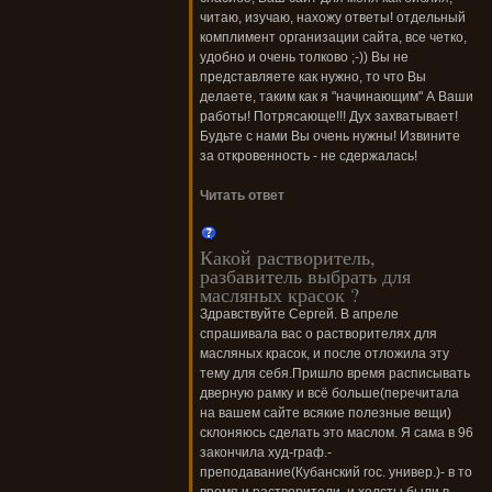
читаю, изучаю, нахожу ответы! отдельный
комплимент организации сайта, все четко,
удобно и очень толково ;-)) Вы не
представляете как нужно, то что Вы
делаете, таким как я "начинающим" А Ваши
работы! Потрясающе!!! Дух захватывает!
Будьте с нами Вы очень нужны! Извините
за откровенность - не сдержалась!
Читать ответ
Какой растворитель,
разбавитель выбрать для
масляных красок ?
Здравствуйте Сергей. В апреле
спрашивала вас о растворителях для
масляных красок, и после отложила эту
тему для себя.Пришло время расписывать
дверную рамку и всё больше(перечитала
на вашем сайте всякие полезные вещи)
склоняюсь сделать это маслом. Я сама в 96
закончила худ-граф.-
преподавание(Кубанский гос. универ.)- в то