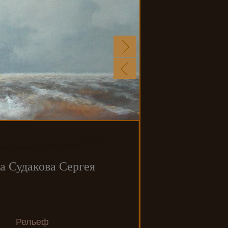
а Судакова Сергея
Рельеф