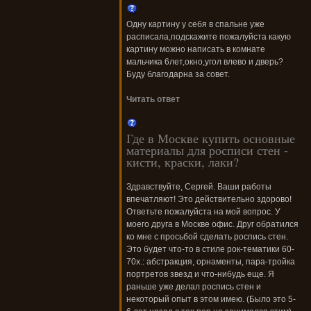
Одну картину у себя в спальне уже
расписала,подскажите пожалуйста какую
картину можно написать в комнате
мальчика 6лет,окно,угол влево и дверь?
Буду благодарна за совет.
Читать ответ
Где в Москве купить основные
материалы для росписи стен -
кисти, краски, лаки?
Здравствуйте, Сергей. Ваши работы
впечатляют! Это действительно здорово!
Ответьте пожалуйста на мой вопрос. У
моего друга в Москве офис. Друг обратился
ко мне с просьбой сделать роспись стен.
Это будет что-то в стиле рок-тематики 60-
70х.: абстракция, орнаменты, пара-тройка
портретов звезд и что-нибудь еще. Я
раньше уже делал роспись стен и
некоторый опыт в этом имею. (Было это 5-