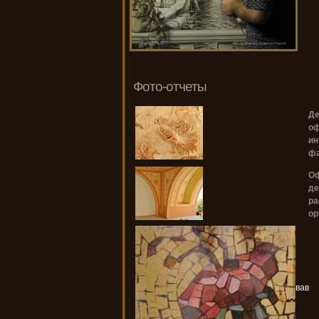
Фото-отчеты
Де
о
ин
фа
О
де
ра
ор
вав