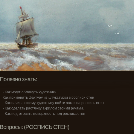
Полезно знать:
- Как могут обмануть художники
Как применять фактуру из штукатурки в росписи стен
- Как начинающему художнику найти заказ на роспись стен
- Как сделать растяжку акрилом своими руками.
- Как подготовить поверхность под роспись стен
Вопросы: (РОСПИСЬ СТЕН)