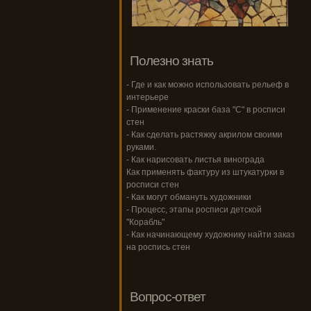
Полезно знать
- Где и как можно использовать рельеф в
интерьере
- Применение краски база "С" в росписи
стен
- Как сделать растяжку акрилом своими
руками.
- Как нарисовать листья винограда
Как применять фактуру из штукатурки в
росписи стен
- Как могут обмануть художники
- Процесс, этапы росписи детской
"Корабль"
- Как начинающему художнику найти заказ
на роспись стен
Вопрос-ответ