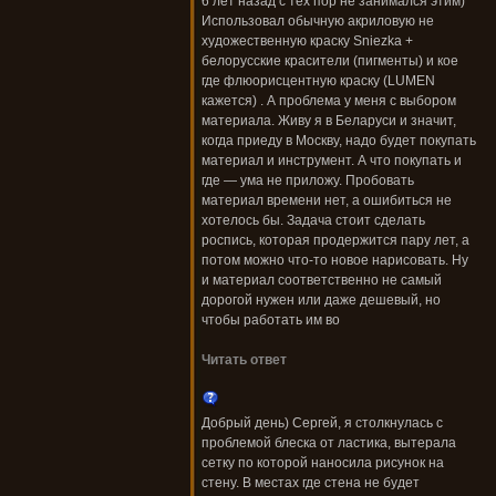
6 лет назад с тех пор не занимался этим)
Использовал обычную акриловую не
художественную краску Sniezka +
белорусские красители (пигменты) и кое
где флюорисцентную краску (LUMEN
кажется) . А проблема у меня с выбором
материала. Живу я в Беларуси и значит,
когда приеду в Москву, надо будет покупать
материал и инструмент. А что покупать и
где — ума не приложу. Пробовать
материал времени нет, а ошибиться не
хотелось бы. Задача стоит сделать
роспись, которая продержится пару лет, а
потом можно что-то новое нарисовать. Ну
и материал соответственно не самый
дорогой нужен или даже дешевый, но
чтобы работать им во
Читать ответ
Добрый день) Сергей, я столкнулась с
проблемой блеска от ластика, вытерала
сетку по которой наносила рисунок на
стену. В местах где стена не будет