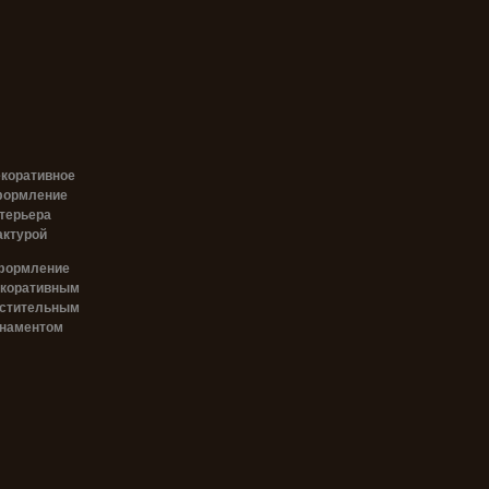
коративное
формление
терьера
ктурой
формление
коративным
стительным
наментом