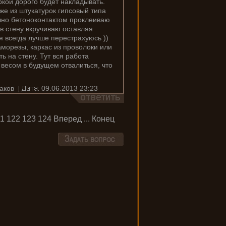
ркой дорого будет накладывать.
е из штукатурок гипсовый типа
чно бетоноконтактом проклеиваю
 в стену вкручиваю оставляя
я всегда лучше перестрахуюсь ))
аморезы, каркас из проволоки или
 на стену. Тут вся работа
 весом в будущем отвалиться, что
аков
09.06.2013 23:23
1
122
123
124
Вперед
...
Конец