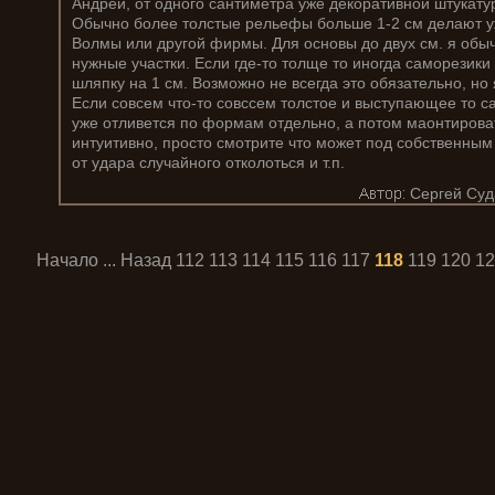
Андрей, от одного сантиметра уже декоративной штукату
Обычно более толстые рельефы больше 1-2 см делают уж
Волмы или другой фирмы. Для основы до двух см. я обы
нужные участки. Если где-то толще то иногда саморезики
шляпку на 1 см. Возможно не всегда это обязательно, но 
Если совсем что-то совссем толстое и выступающее то с
уже отливется по формам отдельно, а потом маонтировать
интуитивно, просто смотрите что может под собственным
от удара случайного отколоться и т.п.
Сергей Суд
Начало
...
Назад
112
113
114
115
116
117
118
119
120
12