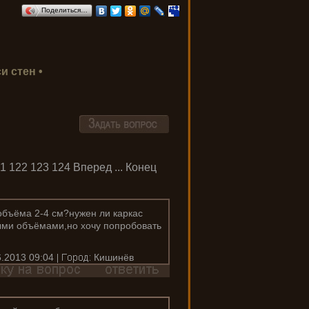
Поделиться…
и стен •
1
122
123
124
Вперед
...
Конец
объёма 2-4 см?нужен ли каркас
ыми объёмами,но хочу попробовать
.2013 09:04
Кишинёв