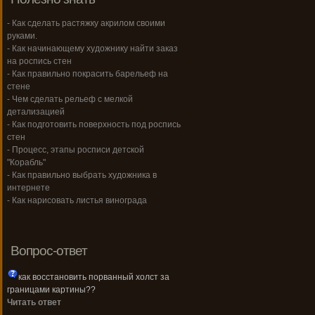
- Как сделать растяжку акрилом своими
руками.
- Как начинающему художнику найти заказ
на роспись стен
- Как правильно покрасить барельеф на
стене
- Чем сделать рельеф с мелкой
детализацией
- Как подготовить поверхность под роспись
стен
- Процесс, этапы росписи детской
"Корабль"
- Как правильно выбрать художника в
интернете
- Как нарисовать листья винограда
Вопрос-ответ
как восстановить порванный холст за
границами картины??
Читать ответ