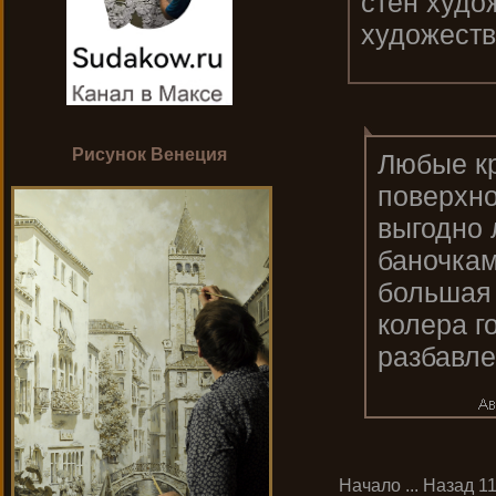
стен худо
художеств
Рисунок Венеция
Любые кр
поверхно
выгодно 
баночкам
большая 
колера г
разбавле
Начало
...
Назад
1