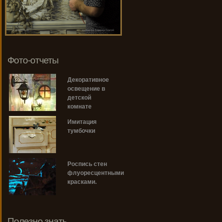
Фото-отчеты
Декоративное
освещение в
детской
комнате
Имитация
тумбочки
Роспись стен
флуоресцентными
красками.
Полезно знать