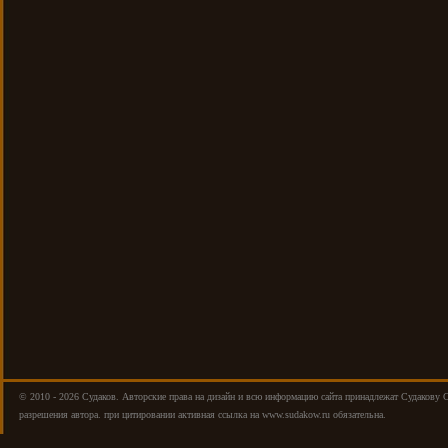
© 2010 - 2026 Cудаков. Авторские права на дизайн и всю информацию сайта принадлежат Судакову 
разрешения автора. при цитировании активная ссылка на www.sudakow.ru обязательна.