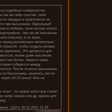
о на подобных поверхностях
а так же либо пластик, либо
ости твердые и практически не
ется при высыхании. Идеальный
ная в тюбиках, если кистью хотите
 аэрографом, там так же масляные
или пластику, я не знаю ,
е перед рисованием желательно
й бумагой, чтобы создать мелкие
ые царапины. Это делается для
оватости, иначе даже масляная
крил тем более. Акрил в таких
 которая соберется между
слоится. После полного высыхания,
из баллончика, наносить лак по
а через 10-15 минут. Или на
 течет , то скорее всего все слезет
ые нитро эмали или др. краски для
зор.
аков
30.11.2011 11:45