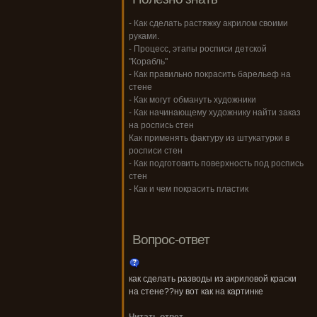
- Как сделать растяжку акрилом своими
руками.
- Процесс, этапы росписи детской
"Корабль"
- Как правильно покрасить барельеф на
стене
- Как могут обмануть художники
- Как начинающему художнику найти заказ
на роспись стен
Как применять фактуру из штукатурки в
росписи стен
- Как подготовить поверхность под роспись
стен
- Как и чем покрасить пластик
Вопрос-ответ
как сделать разводы из акриловой краски
на стене??ну вот как на картинке