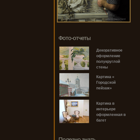
Фото-отчеты
Декоративное
оформление
полукруглой
стены
Картина «
Городской
пейзаж»
Картина в
интерьере
оформленная в
багет
Полезно знать