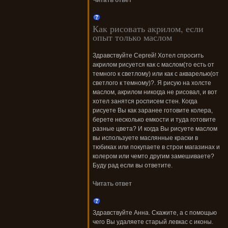
Читать ответ
Как рисовать акрилом, если
опыт только маслом
Здравствуйте Сергей! Хотел спросить
акрилом рисуется как с маслом(то есть от
темного к светлому) или как с акварелью(от
светлого к темному)?. Я рисую на холсте
маслом, акрилом никогда не рисовал, и вот
хотел занятся росписем стен. Когда
рисуете Вы как заранее готовите колера,
берете несколько емкости и туда готовите
разные цвета? И когда Вы рисуете маслом
вы используете маслянные краски в
тюбиках или покупаете в строи магазинах и
колером или чемто другим замешиваете?
Буду рад если вы ответите.
Читать ответ
Здравствуйте Анна. Скажите, а с помощью
чего Вы удаляете старый левкас с иконы.