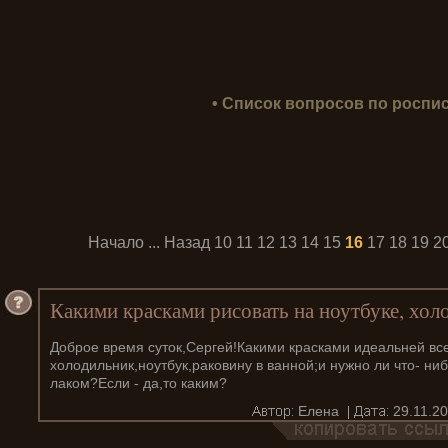
• Список вопросов по роспис
Начало
...
Назад
10
11
12
13
14
15
16
17
18
19
2
Какими красками рисовать на ноутбуке, холо
Доброе время суток,Сергей!Какими красками идеальней вс
холодильник,ноутбук,раковину в ванной;и нужно ли что- ни
лаком?Если - да,то каким?
Елена
29.11.20