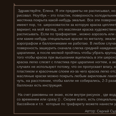
Здравствуйте, Елена. Я эти предметы не расписывал, н
рисовал. Ноутбук – это пластик, поверхность холодильник
жестянка покрыта какой-нибудь эмалью. Все эти поверхн
имеют пор, т.е. шероховатости за которую краска цепля
вариант, на мой взгляд, это масляная краска художествен
расписывать. Если по трафаретам , можно аэрозоль или
или какие-нибудь специальные краски по металлу, эмали 
аэрографом и баллончиками не работаю. В любом случа
поверхность зашкурить сначала слегка средней наждачно
царапинки, а после мелкой пройтись чтобы убрать крупн
того чтобы краска при высыхании вцепилась в эти шерох
краска легко слезет с пластика при царапине ногтем, а а
случаях не используют потому, что он пропускает влагу,
пластиком и красочным слоем из-за чего краска легко от
масляные краски можно покрыть любым акриловым лаком 
чуть, на расстоянии, чтобы капли не собирались, 2-3 раз
баллонах есть инструкция.
На счет раковины не знаю, если внутри рисунок , где вода
со временем или сразу )) . Скорее всего, есть специальн
бассейнов и т.п. которые по трафарету можете нанести у
Сергей Суд