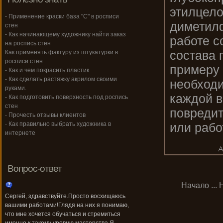
этилцело
- Применение краски база "С" в росписи
диметил
стен
- Как начинающему художнику найти заказ
работе с
на роспись стен
состава 
Как применять фактуру из штукатурки в
росписи стен
примеру 
- Как и чем покрасить пластик
- Как сделать растяжку акрилом своими
необходи
руками.
каждой в
- Как подготовить поверхность под роспись
стен
повредит
- Прочесть отзывы клиентов
или рабо
- Как правильно выбрать художника в
интернете
Вопрос-ответ
Начало
...
Сергей, здравствуйте.Просто восхищаюсь
вашими работами!Глядя на них я понимаю,
что мне хочется обучаться и стремиться