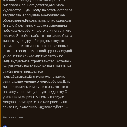
именно к такому уровню мастерства.Я
рисовала с раннего детства,окончила
художественную школу, но затем оставила
творчество и получила экономическое
образование.Рисовала мало, но однажды
(в 30лет) случайно у друзей выполнила
небольшую работу на стене и поняла, что
это мое.Я люблю работать по стене.Стала
рисовать для друзей и родных,спустя
время появилось несколько оплаченных
заказов.Город не большой,крупных студий
у нас нет,но сейчас идет масштабное
индивидуальное строительство. Хотелось
бы работать постоянно но пока заказы не
стабильные, приходится
подрабатывать.Для меня очень важно
узнать ваше мнение о моих работах.Есть
ли перспективы и могу ли я рассчитывать
на вашу информационную поддержку.С
уважением,Мария.Р.S.Если у вас будет
минутка посмотрите все мои работы на
сайте Одноклассники.)))))пожалуйста.)))
Читать ответ