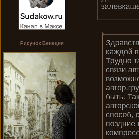
залевкаше
Здравств
Рисунок Венеция
каждой в
Трудно т
связи ав
возможно
автор.гр
быть. Та
авторско
способ, 
поздние 
компресс