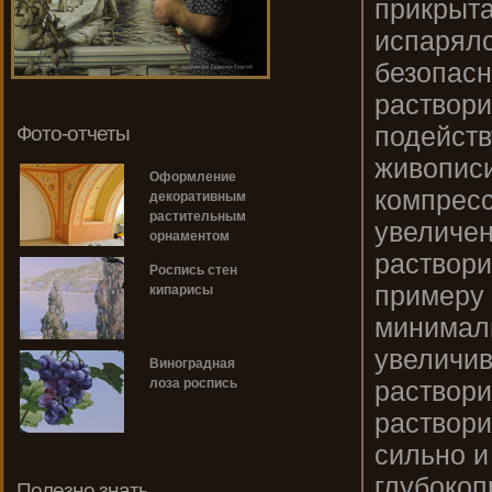
прикрыта
испарялс
безопасн
раствори
подейств
Фото-отчеты
живописи
Оформление
компресс
декоративным
растительным
увеличен
орнаментом
раствори
Роспись стен
примеру 
кипарисы
минималь
увеличив
Виноградная
раствори
лоза роспись
раствори
сильно и
глубокоп
Полезно знать