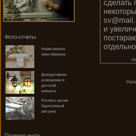
сделать 
некоторы
sv@mail.
и увелич
постараю
Фото-отчеты
отдельно
Нарисованое
окно обманка
Декоративное
освещение в
Нач
детской
комнате
Роспись кухни.
Однотонный
рисунок
Полезно знать