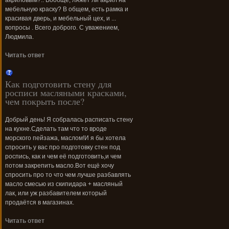
акриловым?.. Вообще, ляжет ли акрил на
мебельную краску? В общем, есть рамка и
красивая дверь, и мебельный цех, и ...
вопросы . Всего доброго. С уважением,
Людмила.
Читать ответ
Как подготовить стену для
росписи масляными красками,
чем покрыть после?
Добрый день! Я собралась расписать стену
на кухне.Сделать там что то вроде
морского пейзажа, маслом!И я бы хотела
спросить у вас про подготовку стен под
роспись, как и чем её подготовить,и чем
потом закрепить масло.Вот ещё хочу
спросить про то что чем лучше разбавлять
масло смесью из скипидара + масляный
лак, или уж разбавителем который
продаётся в магазинах.
Читать ответ