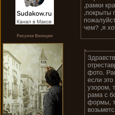
,рамки кр
,покрыты 
пожалуйст
чем? ,я х
Рисунок Венеция
Здравств
отрестав
фото. Р
если это
узором, 
рама с б
формы, т
возьметс