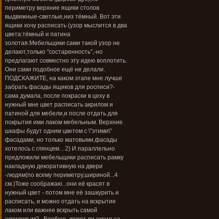
периметру верхние ящики столов
выдвижные-светлые,низ тёмный. Вот эти
ящики хочу расписать (узор мыслится в два
цвета:тёмный и патина
золотая.Мебельщики сами такой узор не
делают,только "состаренность",-но
предлагают совместно эту идею воплотить.
Они сами подобное ещё не делали.
ПОДСКАЖИТЕ, на каком этапе мне лучше
забрать фасады ящиков для росписи?-
сама думала, после покраски в цеху в
нужный мне цвет расписать акрилом и
патиной для мебели,и после отдать для
покрытия ими лаком мебельным. Верхние
шкафы будут одним цветом с \"этими\"
фасадами, но только матовыми,фасады
хотелось с глянцем... 2) И параллельно
предложили мебельщики расписать рамку
накладную декоративную на двери
-людям(по всему периметру,шириной...4
см.)Тоже соображаю...они её красят в
нужный цвет - потом мне её зашкурить и
расписать, и можно отдать на вскрытие
лаком или важнее вскрыть самой