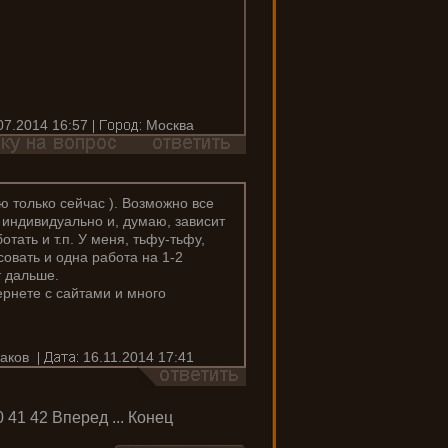
07.2014 16:57
Москва
ю только сейчас ). Возможно все
х индивидуально и, думаю, зависит
ботать и т.п. У меня, тьфу-тьфу,
совать и одна работа на 1-2
т дальше.
ернете с сайтами и много
аков
16.11.2014 17:41
0
41
42
Вперед
...
Конец