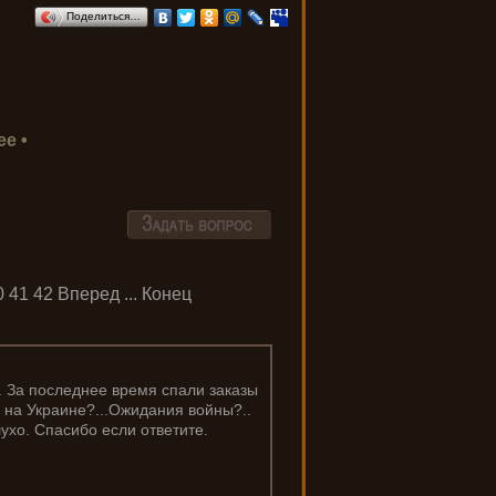
Поделиться…
е •
0
41
42
Вперед
...
Конец
. За последнее время спали заказы
 на Украине?...Ожидания войны?..
лухо. Спасибо если ответите.