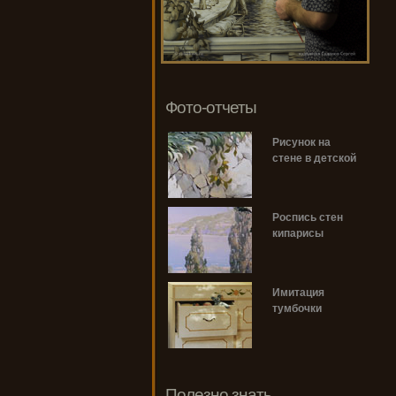
Фото-отчеты
Рисунок на
стене в детской
Роспись стен
кипарисы
Имитация
тумбочки
Полезно знать