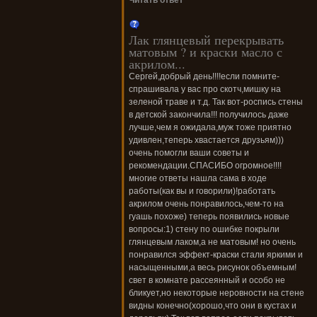
Читать ответ
Лак глянцевый перекрывать
матовым ? и краски масло с
акрилом...
Сергей,добрый день!!!!если помните-
спрашивала у вас про скотч,мишку на
зеленой траве и т.д. Так вот-роспись стены
в детской закончила!!! получилось даже
лучше,чем я ожидала,муж тоже приятно
удивлен,теперь хвастается друзьям)))
очень помогли ваши советы и
рекомендации.СПАСИБО огромное!!!!
многие ответы нашла сама в ходе
работы(как вы и говорили)!работать
акрилом очень понравилось,чем-то на
гуашь похоже) теперь появились новые
вопросы:1) стену по ошибке покрыли
глянцевым лаком,а не матовым! но очень
понравился эффект-краски стали яркими и
насыщенными,а весь рисунок объемным!
свет в комнате рассеянный и особо не
бликует,но некоторые неровности на стене
видны конечно(хорошо,что они в кустах и