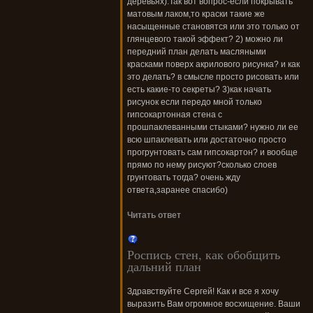
деревьях).Так вот вопрос-если покрывать
матовым лаком,то краски такие же
насыщенные становятся или это только от
глянцевого такой эффект? 2) можно ли
передний план делать масляными
красками поверх акрилового рисунка? и как
это делать? в смысле просто рисовать или
есть какие-то секреты? 3)как начать
рисунок если передо мной только
гипсокартонная стена с
прошпаклеванными стыками? нужно ли ее
всю шпаклевать или достаточно просто
прогрунтовать сам гипсокартон? и вообще
прямо по нему рисуют?сколько слоев
грунтовать тогда? очень жду
ответа,заранее спасибо)
Читать ответ
Роспись стен, как обобщить
дальний план
Здравствуйте Сергей! Как и все я хочу
выразить Вам огромное восхищение. Ваши