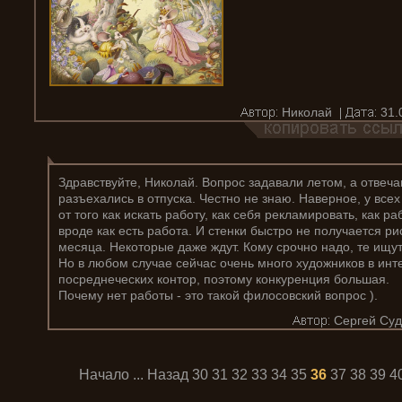
Николай
31.
Здравствуйте, Николай. Вопрос задавали летом, а отвеча
разъехались в отпуска. Честно не знаю. Наверное, у все
от того как искать работу, как себя рекламировать, как ра
вроде как есть работа. И стенки быстро не получается ри
месяца. Некоторые даже ждут. Кому срочно надо, те ищу
Но в любом случае сейчас очень много художников в инт
посреднеческих контор, поэтому конкуренция большая.
Почему нет работы - это такой филосовский вопрос ).
Сергей Суд
Начало
...
Назад
30
31
32
33
34
35
36
37
38
39
4