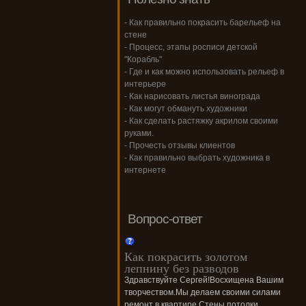
- Как правильно покрасить барельеф на
стене
- Процесс, этапы росписи детской
"Корабль"
- Где и как можно использовать рельеф в
интерьере
- Как нарисовать листья винограда
- Как могут обмануть художники
- Как сделать растяжку акрилом своими
руками.
- Прочесть отзывы клиентов
- Как правильно выбрать художника в
интернете
Вопрос-ответ
Как покрасить золотом
лепнину без разводов
Здравствуйте Сергей!Восхищена Вашим
творчеством.Мы делаем своими силами
ремонт в квартире.Стены,потолки