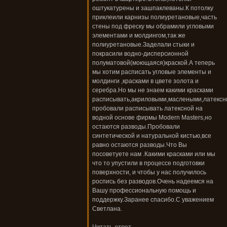
оштукатурены и зашпаклеваны.К потолку
приклеили карнизы полиуретановые,часть
стены под фреску мы обрамили угловыми
элементами и молдингом,так же
полиуретановые.Заделали стыки и
покрасили водно-дисперсионной
полуматовой(моющаяся)краской.А теперь
мы хотим расписать угловые элементы и
молдинги ,красками в цвете золота и
серебра.Но мы не знаем какими красками
расписывать,акриловыми,маслеными,латекс
пробовали расписывать латексной на
водной основе фирмы Modern Masters,но
остаются разводы.Пробовали
синтетической и натуральной кистью,все
равно остаются разводы.Что Вы
посоветуете нам .Какими красками или мы
что то упустили в процессе подготовки
поверхности, и чтобы у нас получилось
роспись без разводов.Очень надеемся на
Вашу профессиональную помощь и
поддержку.Заранее спасибо.С уважением
Светлана.