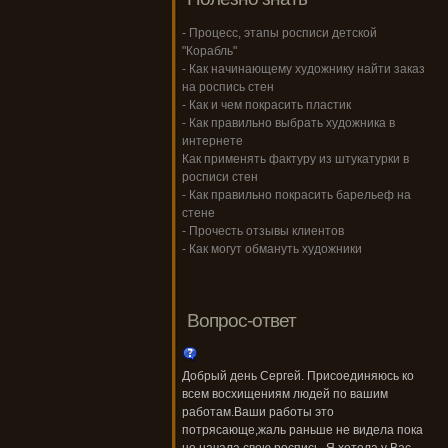
- Процесс, этапы росписи детской
"Корабль"
- Как начинающему художнику найти заказ
на роспись стен
- Как и чем покрасить пластик
- Как правильно выбрать художника в
интернете
Как применять фактуру из штукатурки в
росписи стен
- Как правильно покрасить барельеф на
стене
- Прочесть отзывы клиентов
- Как могут обмануть художники
Вопрос-ответ
Добрый день Сергей. Присоединяюсь ко
всем восхищениям людей по вашим
работам.Ваши работы это
потрясающе,жаль раньше не видела пока