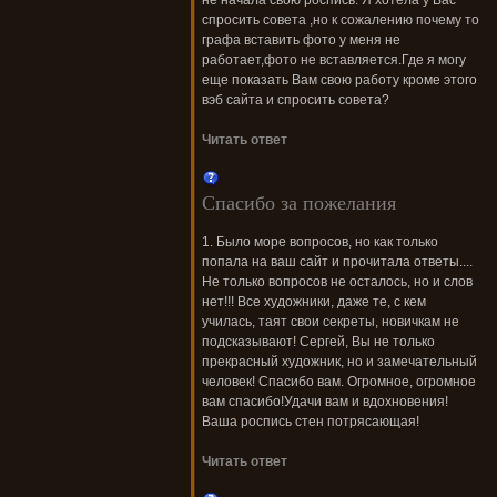
не начала свою роспись. Я хотела у Вас
спросить совета ,но к сожалению почему то
графа вставить фото у меня не
работает,фото не вставляется.Где я могу
еще показать Вам свою работу кроме этого
вэб сайта и спросить совета?
Читать ответ
Спасибо за пожелания
1. Было море вопросов, но как только
попала на ваш сайт и прочитала ответы....
Не только вопросов не осталось, но и слов
нет!!! Все художники, даже те, с кем
училась, таят свои секреты, новичкам не
подсказывают! Сергей, Вы не только
прекрасный художник, но и замечательный
человек! Спасибо вам. Огромное, огромное
вам спасибо!Удачи вам и вдохновения!
Ваша роспись стен потрясающая!
Читать ответ