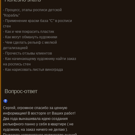
- Процесс, этапы росписи детской
"Корабль"
- Применение краски база "С" в росписи
стен
- Как и чем покрасить пластик
- Как могут обмануть художники
- Чем сделать рельеф с мелкой
детализацией
- Прочесть отзывы клиентов
- Как начинающему художнику найти заказ
на роспись стен
- Как нарисовать листья винограда
Вопрос-ответ
Сергей, огромное спасибо за ценную
информацию! В восторге от Ваших работ!
Два года вынашивала идею создания
рельефного панно у себя в квартире ( не
художник, на заказ ничего не делаю ).