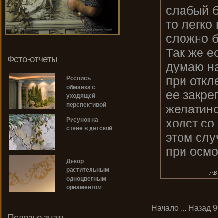
слабый б
то легко
сложно б
Так же е
Фото-отчеты
думаю на
при откл
Роспись
обманка с
ее закре
уходящей
перспективой
желатино
холст со
Рисунок на
стене в детской
этом слу
при осмо
Декор
растительным
одноцветным
орнаментом
Начало
...
Назад
9
Полезно знать