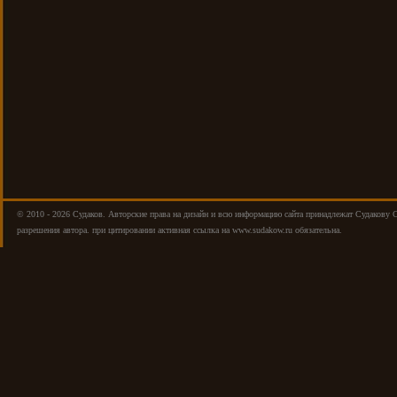
© 2010 - 2026 Cудаков. Авторские права на дизайн и всю информацию сайта принадлежат Судакову 
разрешения автора. при цитировании активная ссылка на www.sudakow.ru обязательна.