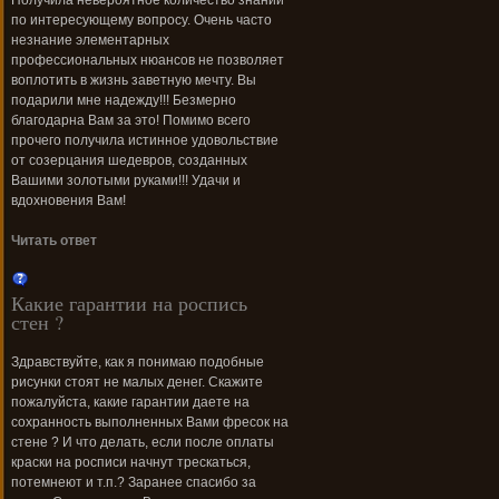
Получила невероятное количество знаний
по интересующему вопросу. Очень часто
незнание элементарных
профессиональных нюансов не позволяет
воплотить в жизнь заветную мечту. Вы
подарили мне надежду!!! Безмерно
благодарна Вам за это! Помимо всего
прочего получила истинное удовольствие
от созерцания шедевров, созданных
Вашими золотыми руками!!! Удачи и
вдохновения Вам!
Читать ответ
Какие гарантии на роспись
стен ?
Здравствуйте, как я понимаю подобные
рисунки стоят не малых денег. Скажите
пожалуйста, какие гарантии даете на
сохранность выполненных Вами фресок на
стене ? И что делать, если после оплаты
краски на росписи начнут трескаться,
потемнеют и т.п.? Заранее спасибо за