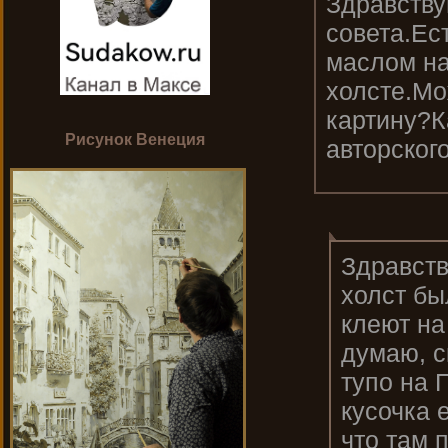
Здравству
совета.Ес
маслом на
холсте.Мо
картину?К
Рисунок Венеция
авторског
Здравств
холст бы
клеют на
думаю, с
тупо на 
кусочка 
что там 