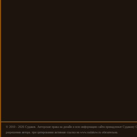
© 2010 - 2026 Cудаков. Авторские права на дизайн и всю информацию сайта принадлежат Судакову 
разрешения автора. при цитировании активная ссылка на www.sudakow.ru обязательна.