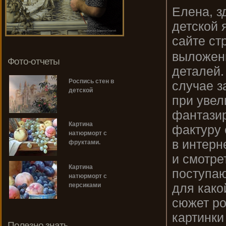
Елена, з
детской 
сайте с
выложены
Фото-отчеты
деталей.
Роспись стен в
случае з
детской
при увел
фантазир
Картина
фактуру 
натюрморт с
в интерн
фруктами.
и смотре
Картина
поступаю
натюрморт с
для како
персиками
сюжет ро
картинки
Полезно знать