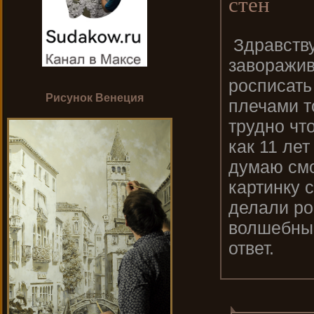
стен
Здравству
заворажив
росписать
Рисунок Венеция
плечами т
трудно что
как 11 лет
думаю смо
картинку 
делали ро
волшебный
ответ.