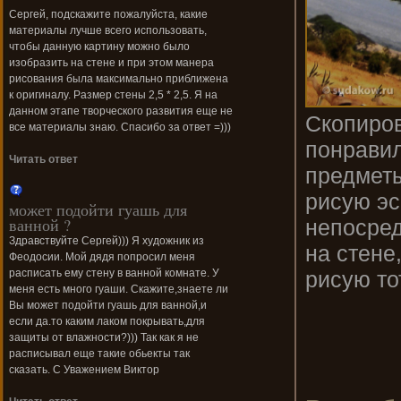
Сергей, подскажите пожалуйста, какие
материалы лучше всего использовать,
чтобы данную картину можно было
изобразить на стене и при этом манера
рисования была максимально приближена
к оригиналу. Размер стены 2,5 * 2,5. Я на
данном этапе творческого развития еще не
Скопиров
все материалы знаю. Спасибо за ответ =)))
понравил
Читать ответ
предметы
рисую эс
может подойти гуашь для
ванной ?
непосред
Здравствуйте Сергей))) Я художник из
на стене
Феодосии. Мой дядя попросил меня
рисую то
расписать ему стену в ванной комнате. У
меня есть много гуаши. Скажите,знаете ли
Вы может подойти гуашь для ванной,и
если да.то каким лаком покрывать,для
защиты от влажности?))) Так как я не
расписывал еще такие обьекты так
сказать. С Уважением Виктор