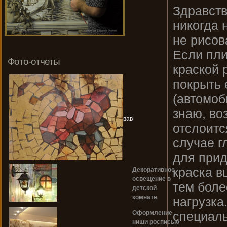
Здравств
никогда 
не рисов
Если пли
Фото-отчеты
краской 
покрыть 
(автомоб
знаю, во
вав
отслоитс
случае г
для прид
краска в
Декоративное
освещение в
тем боле
детской
комнате
нагрузка
специаль
Оформление
ниши росписью