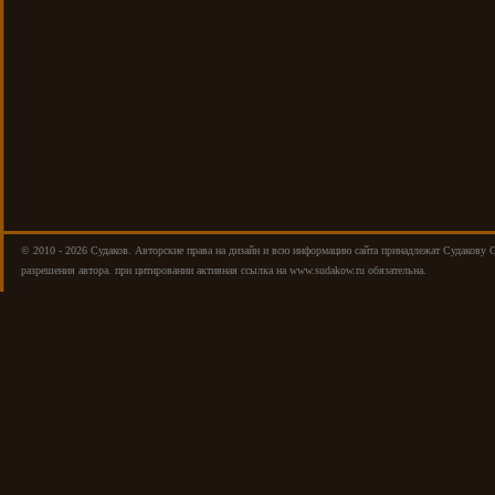
© 2010 - 2026 Cудаков. Авторские права на дизайн и всю информацию сайта принадлежат Судакову 
разрешения автора. при цитировании активная ссылка на www.sudakow.ru обязательна.