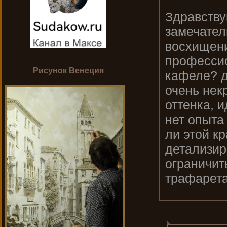
Здравству
замечател
восхищени
профессио
Рисунок Венеция
кафеле? д
очень нек
оттенка, и
нет опыта
ли этой к
детализир
ограничит
трафарета