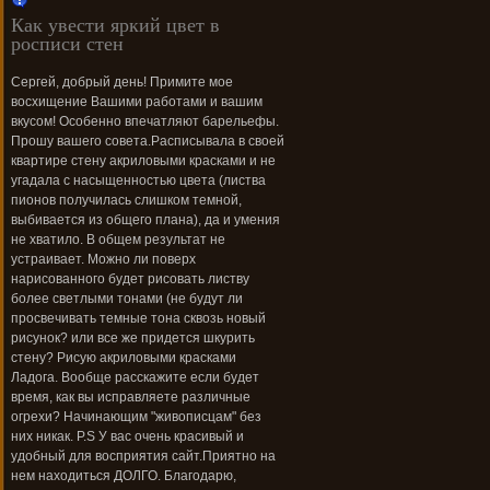
Как увести яркий цвет в
росписи стен
Сергей, добрый день! Примите мое
восхищение Вашими работами и вашим
вкусом! Особенно впечатляют барельефы.
Прошу вашего совета.Расписывала в своей
квартире стену акриловыми красками и не
угадала с насыщенностью цвета (листва
пионов получилась слишком темной,
выбивается из общего плана), да и умения
не хватило. В общем результат не
устраивает. Можно ли поверх
нарисованного будет рисовать листву
более светлыми тонами (не будут ли
просвечивать темные тона сквозь новый
рисунок? или все же придется шкурить
стену? Рисую акриловыми красками
Ладога. Вообще расскажите если будет
время, как вы исправляете различные
огрехи? Начинающим "живописцам" без
них никак. P.S У вас очень красивый и
удобный для восприятия сайт.Приятно на
нем находиться ДОЛГО. Благодарю,