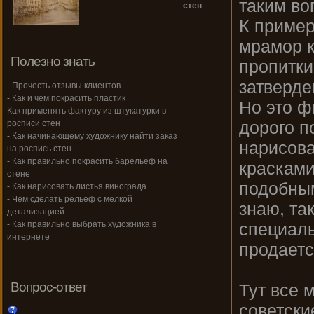
таким во
стен
К пример
мрамор к
Полезно знать
пропитки
затверде
- Прочесть отзывы клиентов
- Как и чем покрасить пластик
Но это ф
Как применять фактуру из штукатурки в
дорого п
росписи стен
- Как начинающему художнику найти заказ
нарисов
на роспись стен
- Как правильно покрасить барельеф на
красками
стене
подобным
- Как нарисовать листья винограда
- Чем сделать рельеф с мелкой
знаю, та
детализацией
специаль
- Как правильно выбрать художника в
интернете
продаетс
Вопрос-ответ
Тут все 
советски