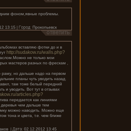
задним фоном,явные проблемы.
12 13:15
Прокопьевск
 альбомах вставляю фотки до и в
http://sudakow.ru/walls.php?
 тут
маслом.Можно не только мои
тарых мастеров разных по фрескам ,
 раму, но дальше надо на первом
альние планы чуть уводить назад.
тавил, там тоже белый передний
ь и уводить. Вот тут в отзывах
dakow.ru/articles.php?
тива передается как линиями
у деревья чем дальше тем
дымку можно наводить. Можно еще
ом тона и цвета, т.е. чем ближе
аков
02.12.2012 13:45