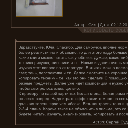
Юля
02.12.20
Здравствуйте, Юля. Спасибо. Для самоучки, вполне норм
более реалистично и объемно, то для этого надо больше 
какие книги можно читать как учебники. Думаю, какие-ниб
техника рисунка, живописи и т.п. Новые издания очень мн
изучаю этот вопрос по литературе. В книгах можно посмо
свет, тень, перспектива и т.п. Далее смотрите на хороши
копировать технику - т.е. как это они сделали.С помощь
разные предметы. Далее уже идет композиция и нужно ум
чтобы смотрелось живо, цельно.
К примеру по вашей картинке. Белая стена, белая рама 
он лезет вперед. Надо играть эффектами темное на светл
дальняя зелень ярче чем яблоко. Есть контрасты тона и 
2-3-4 плана. Короче такое не объяснить в письме, это со
будете читать, изучать, анализировать, копировать и посл
Сергей Суд