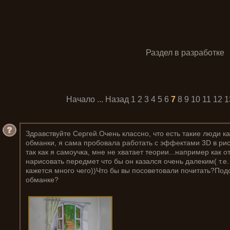
Раздел в разработке
Начало
...
Назад
1
2
3
4
5
6
7
8
9
10
11
12
1
Здравствуйте Сергей.Очень классно, что есть такие люди к
обманки, я сама пробовала работать с эффектами 3D в рис
так как я самоучка, мне не хватает теории...например как о
нарисовать передмет что бы он казался очень далеким( т.е.
кажется много чего))Что бы вы посоветовали почитать?Под
обманке?