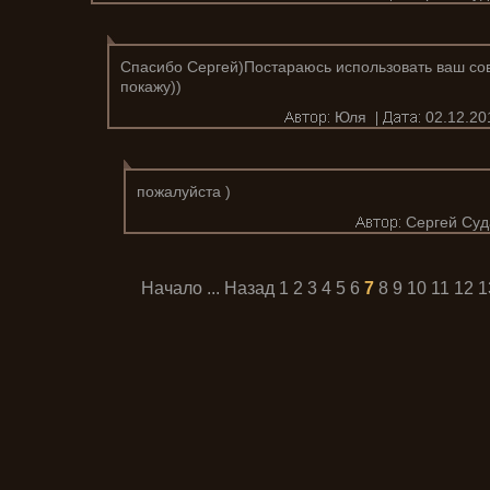
Спасибо Сергей)Постараюсь использовать ваш сов
покажу))
Юля
02.12.20
пожалуйста )
Сергей Суд
Начало
...
Назад
1
2
3
4
5
6
7
8
9
10
11
12
1