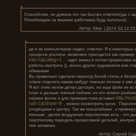
Спасибочки, не думала что так быстро ответите)да с 
Понаблюдаю за вашими работами) буду пытаться)
Юля
02.12.20
да я за компьютером сидел, ответил. Я в некоторых
процессе росписи, возможно пригодится как пример
rub=1&categ=1
. - идет замаз и потом прорисовка 
работы смотреть )), много других художников или с
обманкам.
Вы правильно сделали переход белой стены в белую
плане отделять каким-нибудт темным пятном и уже д
Я вот этим летом делал детскую, но еще фоки не вс
план и дальше темный пейзаж, но его можно разбиват
http://su
первая фотка я для примера пока вставил
rub=1&show=9
, можно посмотреть кусок. Перспек
уходящими к центру. Так же масштабами , к пример
меньше...далее воздушная перспектива есть - это 
перспективу передать прорисовкой деталей, контраст
тем активнее.
Сергей Суд