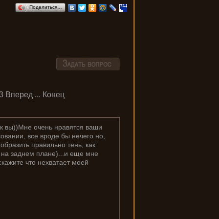
Поделиться…
3
Вперед
...
Конец
ак вы))Мне очень нравятся ваши
овании, все вроде бы нечего но,
тобразить правильно тень, как
 на заднем плане)...и еще мне
скажите что нехватает моей