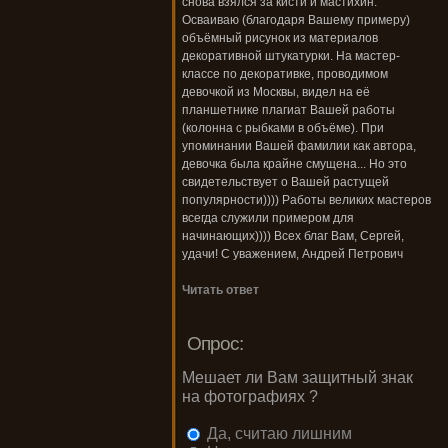
снова взялся за кисти и мастихин.
Осваиваю (благодаря Вашему примеру)
объёмный рисунок из материалов
декоративной штукатурки. На мастер-
классе по декоративке, проводимом
девочкой из Москвы, видел на её
планшетнике плагиат Вашей работы
(колонна с рыбками в объёме). При
упоминании Вашей фамилии как автора,
девочка была крайне смущена... Но это
свидетельствует о Вашей растущей
популярности)))) Работы великих мастеров
всегда служили примером для
начинающих)))) Всех благ Вам, Сергей,
удачи! С уважением, Андрей Петрович
Читать ответ
Опрос:
Мешает ли Вам защитный знак
на фотографиях ?
Да, считаю лишним