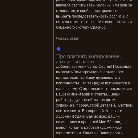
вначале расписывать- колонны или фон за
колоннами, и вообще как правильно
выбрать последовательность росписи. И
есть ли какие-то тонкости в использовании
бумажного скотча? Спасибо!!!
Читать ответ
Про плагиат, копирование,
авторство работ
Доброго времени суток, Сергей! Позвольте
выразить Вам огромную благодарность
прежде всего за Вашу душевность и
искренность! Это так редко встречается в
наше время! С огромным интересом читаю
Ваши комментарии и ответы... Ваши
работы радуют особым почерком
художника, проработкой деталей, чувством
цвета и света. Вы хороший Человек и
Художник! Удачи Вам во всех Ваших
начинаниях и проектах! Мне 53 года,
юрист. Когда-то работал художником-
оформителем. Глядя на Ваши работы,