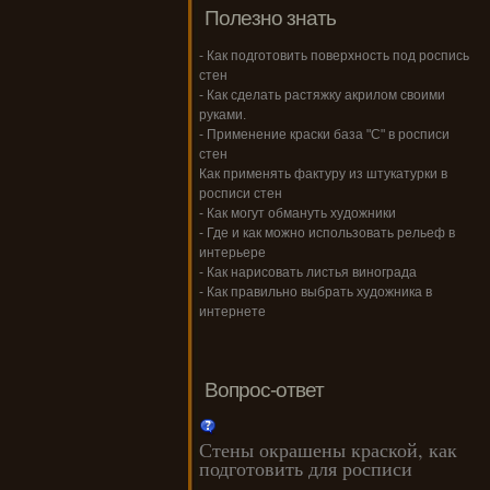
Полезно знать
- Как подготовить поверхность под роспись
стен
- Как сделать растяжку акрилом своими
руками.
- Применение краски база "С" в росписи
стен
Как применять фактуру из штукатурки в
росписи стен
- Как могут обмануть художники
- Где и как можно использовать рельеф в
интерьере
- Как нарисовать листья винограда
- Как правильно выбрать художника в
интернете
Вопрос-ответ
Стены окрашены краской, как
подготовить для росписи