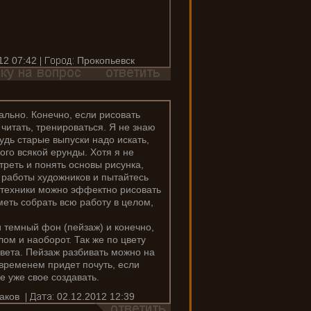
12 07:42
Прокопьевск
ально. Конечно, если рисовать
читать, тренироваться. Я не знаю
удь старые выпуски надо искать,
ого всякой ерунды. Хотя я не
треть и понять основы рисунка,
е работы художников и пытайтесь
ю техники можно эффектно рисовать
еть собрать всю работу в целом,
и темный фон (пейзаж) и конечно,
ом и наоборот. Так же по цвету
цвета. Пейзаж разбивать можно на
 временем придет почуть, если
е уже свое создавать.
аков
02.12.2012 12:39