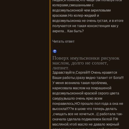
людей,я поняла,что чаще Вы пользуетесь
колерами,смешанными с
водоэмульсионкой чем акриловыми
красками.Но колер-жидкий и
водоэмульсионка не очень густая, и в итоге
получается не такая консистенция как у
акрила... Как быть?
Читать ответ
Поверх имульсионки рисунок
маслом, долго не сохнет,
липнет.
Здравствуйте,Сергей!!! Очень нравятся
Ваши работы,сразу видно талант от Бога!!!
У меня возникла такая проблема,
нарисовала маслом на покрашеной
водоэмульсионной краской серого цвета
сакуру,вышло очень ярко всем
понравилось,НО прошло пол года а она не
высохла!!??я в шоке что теперь делать
,счищать все не хочеться...(( работала так-
сначала сделала подмалевок белой ПФ
масляной,чтоб масло не давало жирный