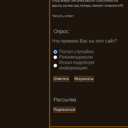
след вокруг рисунка,высох слой,нанесла
масло,затем лак,теперь липнет помогите!!!!
Читать ответ
Опрос:
Что привело Вас на этот сайт?
Попал случайно
Рекомендовали
Искал подобную
информацию
Рассылка