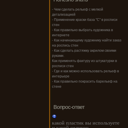
- Чем сделать рельеф с мелкой
детализацией
- Применение краски база "С" в росписи
стен
- Как правильно выбрать художника в
интернете
- Как начинающему художнику найти заказ
на роспись стен
- Как сделать растяжку акрилом своими
руками.
Как применять фактуру из штукатурки в
росписи стен
- Где и как можно использовать рельеф в
интерьере
- Как правильно покрасить барельеф на
стене
Вопрос-ответ
какой пластик вы используете
и какой силикон