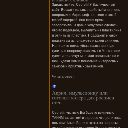
Здравствуйте, Сергей! У Вас чудесный
сайт! Восхитительные работы! мне очень
понравился барельеф на стене с такой
милой ящеркой, она меня прям
заворожила. Я давно хочу тоже сделать
что-то подобное, вылепить из пластилина
и отлить из пластика. Подскажите какой
пластик вы используете и какой силикон.
Напишите пожалуйста название и где
купить, я попрошу знакомых в Москве они
купят и привезут мне.Или напишите на e-
mail. Удачи Вам и побольше интересных
заказов и приятных заказчиков.
Читать ответ
Акрил, имульсионку или
готовые колера для росписи
стен.
Сергей,чувствую Вы будете великим с
ТАКИМ талантом! и здорово,что делитесь
опытом!Читая Ваши ответы на вопросы