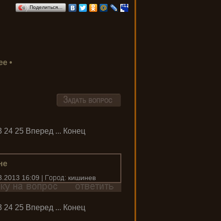
Поделиться…
е •
3
24
25
Вперед
...
Конец
не
3.2013 16:09
кишинев
3
24
25
Вперед
...
Конец