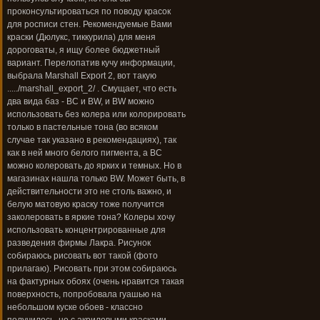
проконсультироваться по поводу красок
для росписи стен. Рекомендуемые Вами
краски (Дюлукс, тиккурила) для меня
дороговаты, я ищу более бюджетный
вариант. Перелопатив кучу информации,
выбрала Marshall Export 2, вот такую
...../marshall_export_2/ . Смущает, что есть
два вида баз - BC и BW, и ВW можно
использовать без колера или колорировать
только в пастельные тона (во всяком
случае так указано в рекомендациях), так
как в ней много белого пигмента, а BС
можно колеровать до ярких и темных. Но в
магазинах нашла только BW. Может быть, в
действительности это не столь важно, и
белую матовую краску тоже получится
заколеровать в яркие тона? Колеры хочу
использовать концентрированные для
разведения фирмы Лакра. Рисунок
собираюсь рисовать вот такой (фото
прилагаю). Рисовать при этом собираюсь
на фактурных обоях (очень нравится такая
поверхность, попробовала гуашью на
небольшом куске обоев - классно