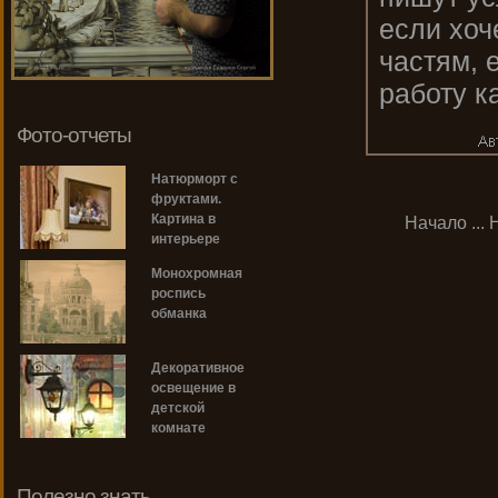
если хоч
частям, 
работу к
Фото-отчеты
Натюрморт с
фруктами.
Картина в
Начало
...
интерьере
Монохромная
роспись
обманка
Декоративное
освещение в
детской
комнате
Полезно знать