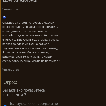
Вашем творческом деле!!!!
Читать ответ
Спасибо за ответ! попробую с маслом
поэкспериментировать))))фото добавить
не получилось-отправила вам на
почту.Фото делала со вспышкой-поэтому
бликов больше.Очень жду отзыва! работа
первая,за плечами только детская
художественная школа много лет назад))
Значит,если взять белую акриловую
краску,которую можно мыть,то лаком
сверху такой рисунок можно не покрывать?
Читать ответ
Опрос:
Вы активно пользуетесь
интернетом ?
Пользуюсь очень редко и по