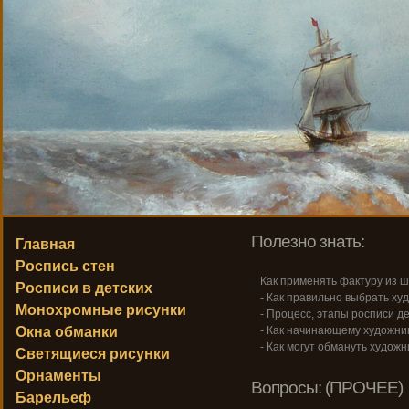
Полезно знать:
Главная
Роспись стен
Как применять фактуру из ш
Росписи в детских
- Как правильно выбрать ху
Монохромные рисунки
- Процесс, этапы росписи де
Окна обманки
- Как начинающему художник
- Как могут обмануть художн
Светящиеся рисунки
Орнаменты
Вопросы: (ПРОЧЕЕ)
Барельеф