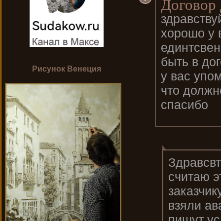
Договор 
здравству
хорошо у 
единтсвен
быть в дог
Рисунок Венеция
у вас упо
что должн
спасибо
Здравсвт
считаю э
заказчик
взяли ав
пишут ус