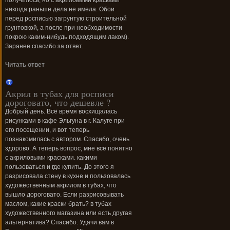
получилось, но с акриловыми красками
никогда раньше дела не имела. Обои
перед росписью загрунтую строительной
грунтовкой, а после при необходимости
покрою каким-нибудь подходящим лаком).
Заранее спасибо за ответ.
Читать ответ
Акрил в тубах для росписи
дороговато, что дешевле ?
Добрый день. Всё время восхищалась
рисунками в кафе Эльгуна в г. Калуге при
его посещении, и вот теперь
познакомилась с автором. Спасибо, очень
здорово. А теперь вопрос, мне все понятно
с акриловыми красками. какими
пользоваться и где купить. До этого я
разрисовала стену в кухне и пользовалась
художественным акрилом в тубах, что
вышло дороговато. Если разрисовывать
маслом, какие краски брать? в тубах
художественного магазина или есть другая
альтернатива? Спасибо. Удачи вам в