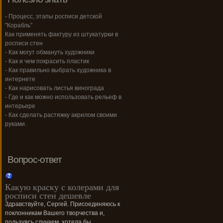
- Процесс, этапы росписи детской
"Корабль"
Как применять фактуру из штукатурки в
росписи стен
- Как могут обмануть художники
- Как и чем покрасить пластик
- Как правильно выбрать художника в
интернете
- Как нарисовать листья винограда
- Где и как можно использовать рельеф в
интерьере
- Как сделать растяжку акрилом своими
руками.
Вопрос-ответ
Какую краску с колерами для
росписи стен дешевле
Здравствуйте, Сергей. Присоединяюсь к
поклонникам Вашего творчества и,
пользуясь случаем, хотела бы