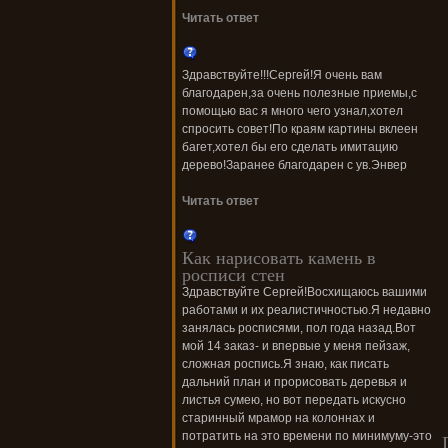
Читать ответ
Здравствуйте!!!Сергей!Я очень вам
благодарен,за очень полезные приемы,с
помощью вас я много чего узнал,хотел
спросить совет!По краям картины вклеен
багет,хотел бы его сделать имитацию
дерево!Заранее благодарен с ув.Энвер
Читать ответ
Как нарисовать камень в
росписи стен
Здравствуйте Сергей!Восхищаюсь вашими
работами и их реалистичностью.Я недавно
занялась росписями, пол года назад.Вот
мой 14 заказ- и впервые у меня пейзаж,
сложная роспись.Я знаю, как писать
дальний план и прорисовать деревья и
листья сумею, но вот передать искусно
старинный мрамор на колоннах и
потратить на это времени по минимуму-это