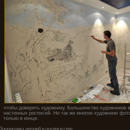
чтобы доверять художнику. Большинство художников
настенных росписей. Но так же многие художники фо
только в конце.
Прорисовка деталей в росписи стен.