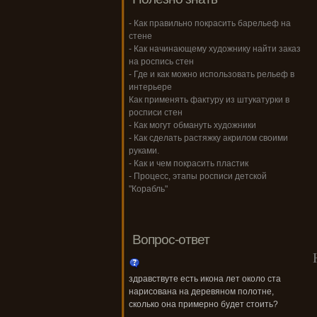
- Как правильно покрасить барельеф на
стене
- Как начинающему художнику найти заказ
на роспись стен
- Где и как можно использовать рельеф в
интерьере
Как применять фактуру из штукатурки в
росписи стен
- Как могут обмануть художники
- Как сделать растяжку акрилом своими
руками.
- Как и чем покрасить пластик
- Процесс, этапы росписи детской
"Корабль"
Вопрос-ответ
здравствуте есть икона лет около ста
нарисована на деревяном полотне,
сколько она примерно будет стоить?