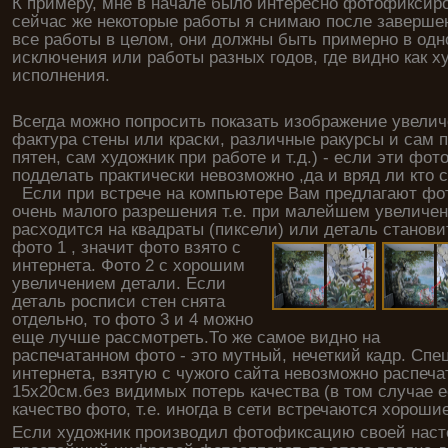
К примеру, мне в начале было интересно фотофиксиро
сейчас же некоторые работы я снимаю после заверше
все работы в целом, они должны быть примерно в од
исключения или работы разных годов, где видно как х
исполнения.
Всегда можно попросить показать изображение увелич
фактура стены или краски, различные ракурсы и сам п
пятен, сам художник при работе и т.д.) - если эти фот
подделать практически невозможно ,да и вряд ли кто 
Если при встрече на компьютере Вам предлагают фо
очень малого разрешения т.е. при малейшем увеличен
расходится на квадраты (пиксели) или деталь станови
фото 1
, значит фото взято с
интернета. Фото 2 с хорошим
увеличением детали. Если
деталь росписи стен снята
отдельно, то фото 3 и 4 можно
еще лучше рассмотреть.То же самое видно на
распечатанном фото - это мутный, нечеткий кадр. Спе
интернета, взятую с чужого сайта невозможно распеч
15х20см.без видимых потерь качества (в том случае
качество фото, т.е. иногда в сети встречаются хорош
Если художник производил фотофиксацию своей наст