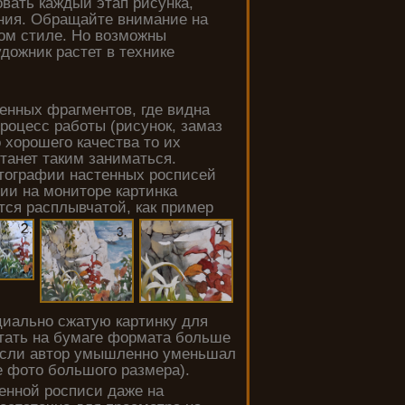
вать каждый этап рисунка,
ния. Обращайте внимание на
ном стиле. Но возможны
удожник растет в технике
енных фрагментов, где видна
роцесс работы (рисунок, замаз
о хорошего качества то их
станет таким заниматься.
тографии настенных росписей
ии на мониторе картинка
тся расплывчатой, как пример
циально сжатую картинку для
атать на бумаге формата больше
 если автор умышленно уменьшал
ие фото большого размера).
енной росписи даже на